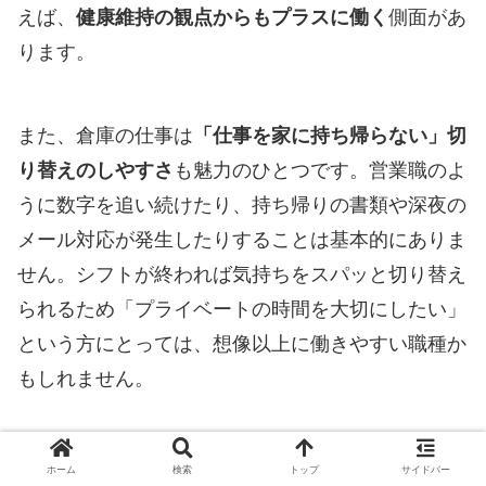
えば、
健康維持の観点からもプラスに働く
側面があ
ります。
また、倉庫の仕事は
「仕事を家に持ち帰らない」切
り替えのしやすさ
も魅力のひとつです。営業職のよ
うに数字を追い続けたり、持ち帰りの書類や深夜の
メール対応が発生したりすることは基本的にありま
せん。シフトが終われば気持ちをスパッと切り替え
られるため「プライベートの時間を大切にしたい」
という方にとっては、想像以上に働きやすい職種か
もしれません。
「きつさ」と「メリット」を天秤にかけたとき、ど
ホーム
検索
トップ
サイドバー