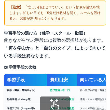
「忙しい日はゼロでいい」という甘さが習慣を壊
します。忙しい日でも「5分だけ教材を開く」ルールを設け
ると、習慣が途切れにくくなります。
学習手段の選び方（独学・スクール・動画）
働きながら学ぶ手段には複数の選択肢があります。
「何を学ぶか」と「自分のタイプ」によって向いて
いる手段は異なります
。
📖 学習手段の比較
学習手段
費用目安
向いている人
独学（書籍・無料サイト）
ほぼ無料〜数千円
自己管理が得意・費用を抑
動画学習（Udemy等）
1,500〜3,000円/講座
通勤・スキマ時間を活用し
学習アプリ（Progate等）
無料〜月1,500円程度
スマホで手軽に始めたい・