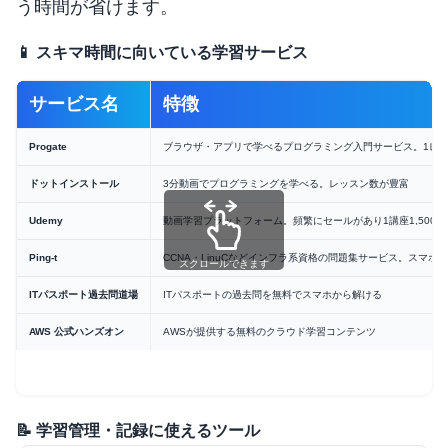
う時間が省けます。
📱 スキマ時間に向いている学習サービス
サービス名
特徴
Progate
ブラウザ・アプリで学べるプログラミング入門サービス。1レッ
ドットインストール
3分動画でプログラミングを学べる。レッスン数が豊富
Udemy
動画学習プラットフォーム。頻繁にセールがあり1講座1,500〜3
Ping-t
CCNA・LinuCなどインフラ系資格の問題集サービス。スマホ
スクロールできます
ITパスポート過去問道場
ITパスポートの過去問を無料でスマホから解ける
AWS 公式ハンズオン
AWSが提供する無料のクラウド学習コンテンツ
📝 学習管理・記録に使えるツール