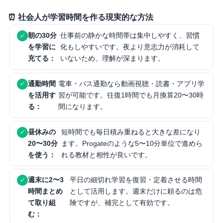
⏰ 社会人が学習時間を作る現実的な方法
朝の30分
仕事前の静かな時間帯は集中しやすく、習慣
を学習に
化もしやすいです。夜より意志力が消耗して
充てる：
いないため、理解が深まります。
通勤時間
電車・バス通勤なら動画視聴・読書・アプリ学
を活用す
習が可能です。往復1時間でも月換算20〜30時
る：
間になります。
昼休みの
短時間でも毎日積み重ねると大きな差になり
20〜30分
ます。Progateのような5〜10分単位で進めら
を使う：
れる教材と相性が良いです。
週末に2〜3
平日の細切れ学習を復習・定着させる時間
時間まとめ
として活用します。週末だけに頼るのは危
て取り組
険ですが、補完として有効です。
む：