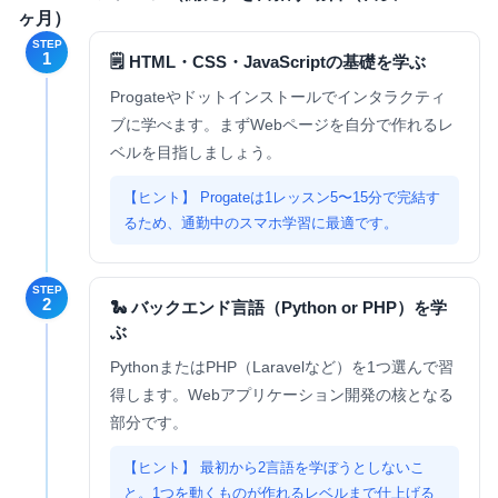
ヶ月）
STEP
1
🗒 HTML・CSS・JavaScriptの基礎を学ぶ
Progateやドットインストールでインタラクティ
ブに学べます。まずWebページを自分で作れるレ
ベルを目指しましょう。
Progateは1レッスン5〜15分で完結す
るため、通勤中のスマホ学習に最適です。
STEP
2
🐍 バックエンド言語（Python or PHP）を学
ぶ
PythonまたはPHP（Laravelなど）を1つ選んで習
得します。Webアプリケーション開発の核となる
部分です。
最初から2言語を学ぼうとしないこ
と。1つを動くものが作れるレベルまで仕上げる