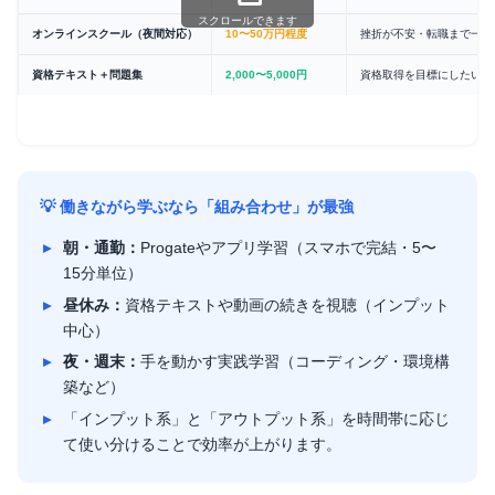
スクロールできます
オンラインスクール（夜間対応）
10〜50万円程度
挫折が不安・転職まで一括
資格テキスト＋問題集
2,000〜5,000円
資格取得を目標にしたい・
💡 働きながら学ぶなら「組み合わせ」が最強
朝・通勤：
Progateやアプリ学習（スマホで完結・5〜
15分単位）
昼休み：
資格テキストや動画の続きを視聴（インプット
中心）
夜・週末：
手を動かす実践学習（コーディング・環境構
築など）
「インプット系」と「アウトプット系」を時間帯に応じ
て使い分けることで効率が上がります。