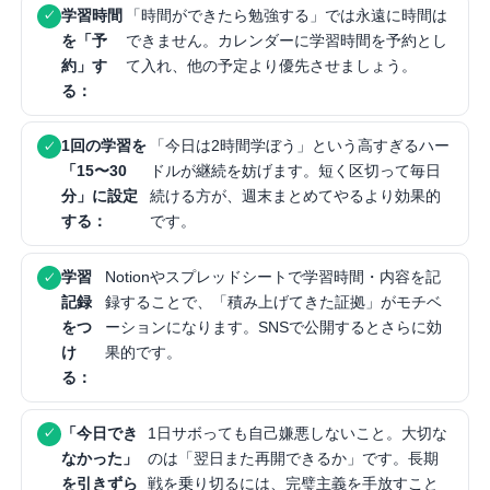
学習時間
「時間ができたら勉強する」では永遠に時間は
を「予
できません。カレンダーに学習時間を予約とし
約」す
て入れ、他の予定より優先させましょう。
る：
1回の学習を
「今日は2時間学ぼう」という高すぎるハー
「15〜30
ドルが継続を妨げます。短く区切って毎日
分」に設定
続ける方が、週末まとめてやるより効果的
する：
です。
学習
Notionやスプレッドシートで学習時間・内容を記
記録
録することで、「積み上げてきた証拠」がモチベ
をつ
ーションになります。SNSで公開するとさらに効
け
果的です。
る：
「今日でき
1日サボっても自己嫌悪しないこと。大切な
なかった」
のは「翌日また再開できるか」です。長期
を引きずら
戦を乗り切るには、完璧主義を手放すこと