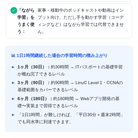
「ながら
家事・移動中のポッドキャストや動画はイン
学習」を
プット向け。ただし手を動かす学習（コーデ
うまく使
ィングなど）はながら学習では代替できませ
う：
ん。
📊 1日1時間継続した場合の学習時間の積み上がり
1ヶ月（30日）：
約30時間 → ITパスポートの基礎学習
が概ね完了できるレベル
3ヶ月（90日）：
約90時間 → LinuC Level 1・CCNAの
基礎範囲をカバーできるレベル
6ヶ月（180日）：
約180時間 → Webアプリ開発の基
礎〜実装まで習得できるレベル
「1日1時間」が難しければ、「平日30分＋週末2時間」
でも同水準に到達できます。